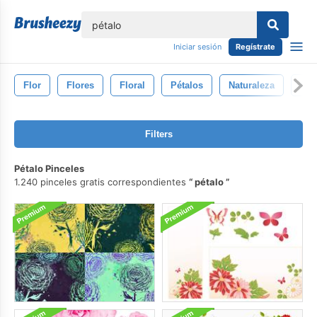
lose
Iniciar sesión
Regístrate
Flor
Flores
Floral
Pétalos
Naturaleza
Gra
Filters
Pétalo Pinceles
1.240 pinceles gratis correspondientes
pétalo