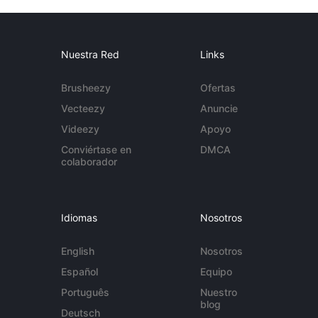
Nuestra Red
Links
Brusheezy
Ofertas
Vecteezy
Anuncie
Videezy
Apoyo
Conviértase en
DMCA
colaborador
Idiomas
Nosotros
English
Nosotros
Español
Equipo
Português
Nuestro
blog
Deutsch