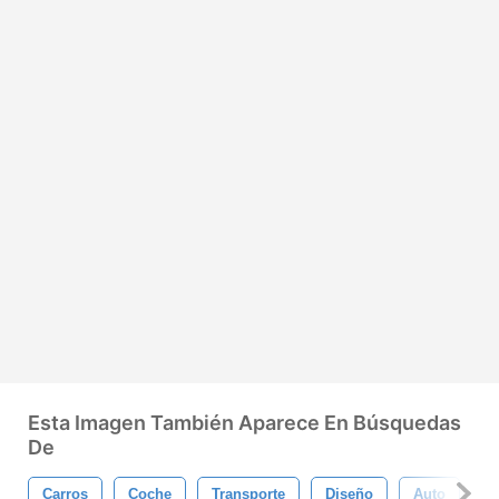
Esta Imagen También Aparece En Búsquedas
De
Carros
Coche
Transporte
Diseño
Auto
A