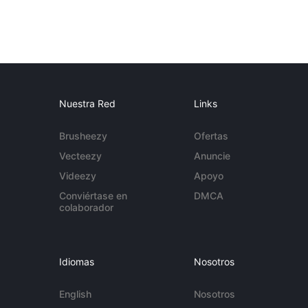
Nuestra Red
Links
Brusheezy
Ofertas
Vecteezy
Anuncie
Videezy
Apoyo
Conviértase en
DMCA
colaborador
Idiomas
Nosotros
English
Nosotros