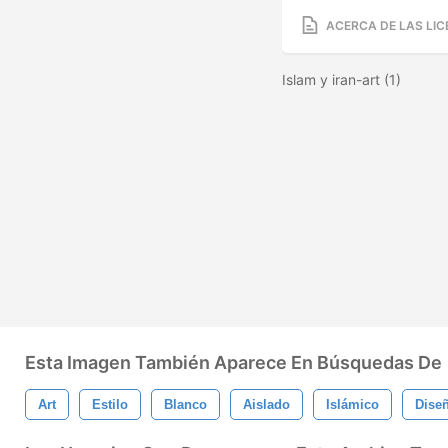
ACERCA DE LAS LIC
Islam y iran-art (1)
Esta Imagen También Aparece En Búsquedas De
Art
Estilo
Blanco
Aislado
Islámico
Dise