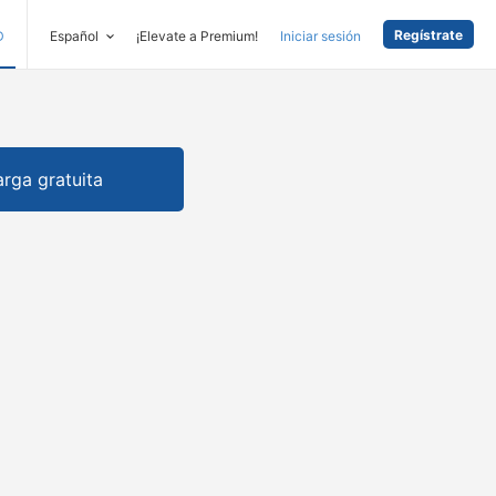
Regístrate
D
Español
¡Elevate a Premium!
Iniciar sesión
rga gratuita