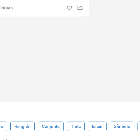
ENCIAS
ño
Religión
Conjunto
Tinta
Islam
Símbolo