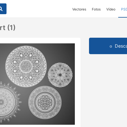
Vectores
Fotos
Vídeo
PS
t (1)
Desca