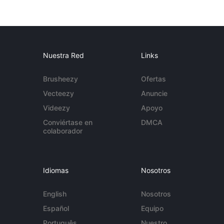
Nuestra Red
Links
Brusheezy
Ofertas
Vecteezy
Anuncie
Videezy
Apoyo
Conviértase en
DMCA
colaborador
Idiomas
Nosotros
English
Nosotros
Español
Equipo
Português
Nuestro