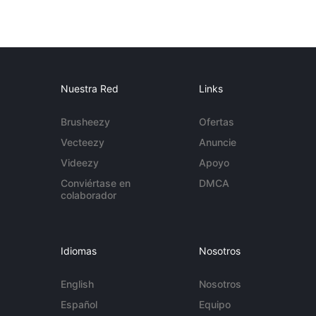
Nuestra Red
Links
Brusheezy
Ofertas
Vecteezy
Anuncie
Videezy
Apoyo
Conviértase en
DMCA
colaborador
Idiomas
Nosotros
English
Nosotros
Español
Equipo