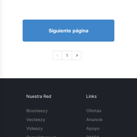
Siguiente página
1
Nuestra Red
Links
Brusheezy
Ofertas
Vecteezy
Anuncie
Videezy
Apoyo