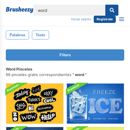
lose
Iniciar sesión
Regístrate
Palabras
Texto
Filters
Word Pinceles
66 pinceles gratis correspondientes
word