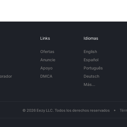
Links
Idiomas
Ofertas
English
Anuncie
Español
Apoyo
Português
orador
DMCA
Deutsch
Más...
•
© 2026 Eezy LLC. Todos los derechos reservados
Tér