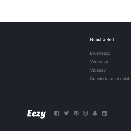
Nuestra Red
Brusheezy
Vecteezy
Videezy
Conviértase en colab