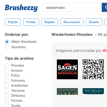
Patrón
Fondo
Repetir
Decoración
Diseño
Ordenar por:
Wiederholen Pinceles
-
66 pi
Mejor Resultado
Novísimo
Imágenes patrocinadas por
Tipo de archivo
Pinceles
Actions
PSDs
Patrones
Gradientes
Texturas
Símbolos
Formas
Styles