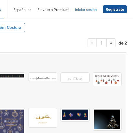
Regístrate
D
Español
¡Elevate a Premium!
Iniciar sesión
Sin Costura
de 2
1