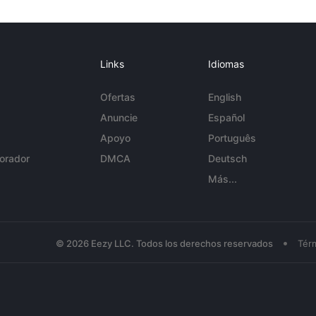
Links
Idiomas
Ofertas
English
Anuncie
Español
Apoyo
Português
orador
DMCA
Deutsch
Más...
•
© 2026 Eezy LLC. Todos los derechos reservados
Tér