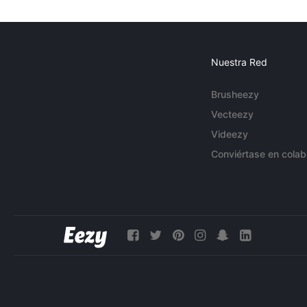
Nuestra Red
Brusheezy
Vecteezy
Videezy
Conviértase en colab