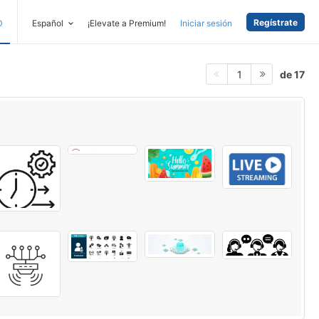
Regístrate
D
Español
¡Elevate a Premium!
Iniciar sesión
de 17
1