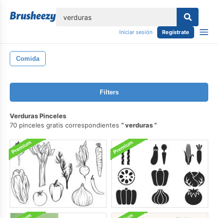
lose
Iniciar sesión
Regístrate
Comida
Filters
Verduras Pinceles
70 pinceles gratis correspondientes
verduras