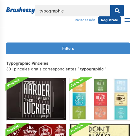
lose
Iniciar sesión
Regístrate
Filters
Typographic Pinceles
301 pinceles gratis correspondientes
typographic