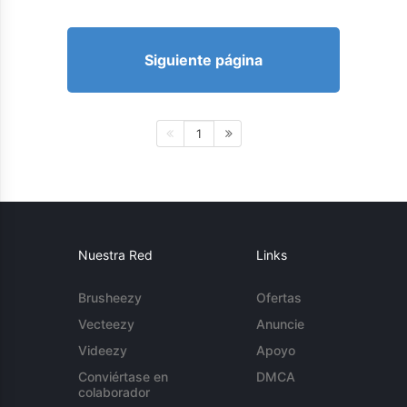
Siguiente página
1
Nuestra Red
Links
Brusheezy
Ofertas
Vecteezy
Anuncie
Videezy
Apoyo
Conviértase en
DMCA
colaborador