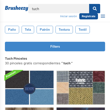
lose
Iniciar sesión
Regístrate
Paño
Tela
Patrón
Textura
Textil
Filters
Tuch Pinceles
30 pinceles gratis correspondientes
tuch