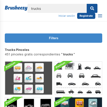
lose
Iniciar sesión
Regístrate
Filters
Trucks Pinceles
451 pinceles gratis correspondientes
trucks