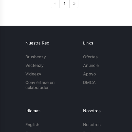
1
Nuestra Red
Links
Brusheezy
Ofertas
Vecteezy
Anuncie
Videezy
Apoyo
Conviértase en
DMCA
colaborador
Idiomas
Nosotros
English
Nosotros