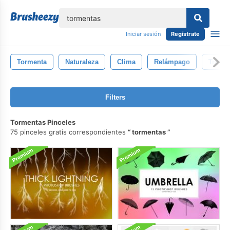
lose
Iniciar sesión
Regístrate
Tormenta
Naturaleza
Clima
Relámpago
Truen
Filters
Tormentas Pinceles
75 pinceles gratis correspondientes
tormentas