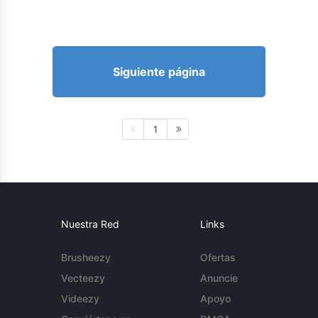
Siguiente página
1
Nuestra Red
Links
Brusheezy
Ofertas
Vecteezy
Anuncie
Videezy
Apoyo