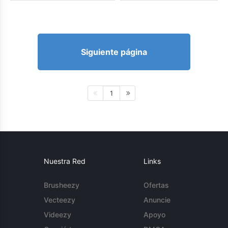
Siguiente página
1
Nuestra Red
Links
Brusheezy
Ofertas
Vecteezy
Anuncie
Videezy
Apoyo