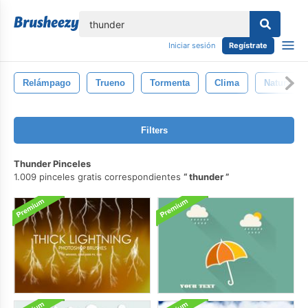
lose
Iniciar sesión
Regístrate
Relámpago
Trueno
Tormenta
Clima
Naturalez
Filters
Thunder Pinceles
1.009 pinceles gratis correspondientes
thunder