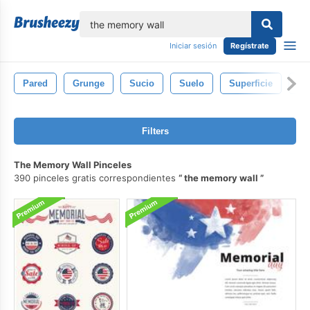
lose
Iniciar sesión
Regístrate
Pared
Grunge
Sucio
Suelo
Superficie
Pi
Filters
The Memory Wall Pinceles
390 pinceles gratis correspondientes
the memory wall