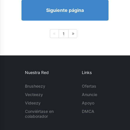
Siguiente página
1
Nuestra Red
Links
Brusheezy
Ofertas
Vecteezy
Anuncie
Videezy
Apoyo
Conviértase en
DMCA
colaborador