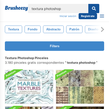
lose
Iniciar sesión
Regístrate
Textura
Fondo
Abstracto
Patrón
Diseño
S
Filters
Textura Photoshop Pinceles
3.180 pinceles gratis correspondientes
textura photoshop