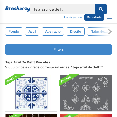
lose
Iniciar sesión
Regístrate
Fondo
Azul
Abstracto
Diseño
Naturaleza
Filters
Teja Azul De Delft Pinceles
9.053 pinceles gratis correspondientes
teja azul de delft