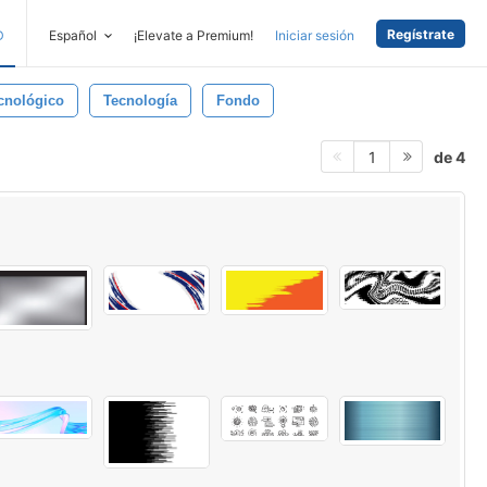
Regístrate
D
Español
¡Elevate a Premium!
Iniciar sesión
cnológico
Tecnología
Fondo
de 4
1