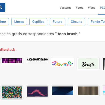
Vectores
Fotos
Vídeo
PS
chno
Líneas
Cepillos
Futuro
Circuito
Fondo Te
nceles gratis correspondientes
tech brush