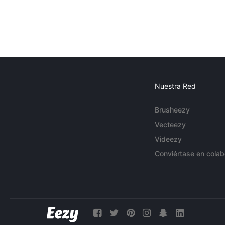
Nuestra Red
Brusheezy
Vecteezy
Videezy
Conviértase en colab