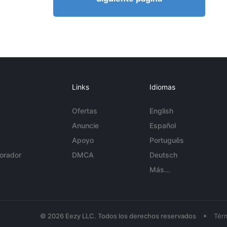
Links
Idiomas
Ofertas
English
Anuncie
Español
Apoyo
Português
orador
DMCA
Deutsch
Más...
•
© 2026 Eezy LLC. Todos los derechos reservados
Tér