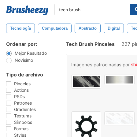
Tecnología
Computadora
Abstracto
Digital
Te
Ordenar por:
Tech Brush Pinceles
-
227 pi
Mejor Resultado
Novísimo
Imágenes patrocinadas por
Tipo de archivo
Pinceles
Actions
PSDs
Patrones
Gradientes
Texturas
Símbolos
Formas
Styles