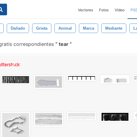
Vectores
Fotos
Vídeo
PS
Dañado
Grieta
Animal
Marca
Mediante
L
gratis correspondientes
tear