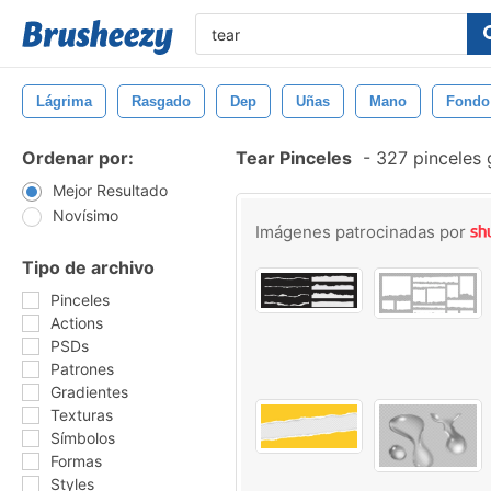
Lágrima
Rasgado
Dep
Uñas
Mano
Fondo
Ordenar por:
Tear Pinceles
-
327 pinceles 
Mejor Resultado
Novísimo
Imágenes patrocinadas por
Tipo de archivo
Pinceles
Actions
PSDs
Patrones
Gradientes
Texturas
Símbolos
Formas
Styles