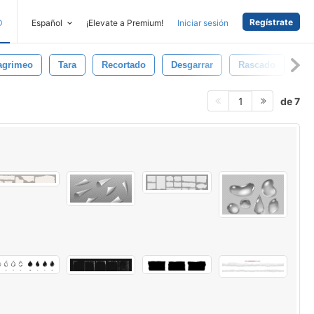
Regístrate
D
Español
¡Elevate a Premium!
Iniciar sesión
agrimeo
Tara
Recortado
Desgarrar
Rascado
Ga
de 7
1