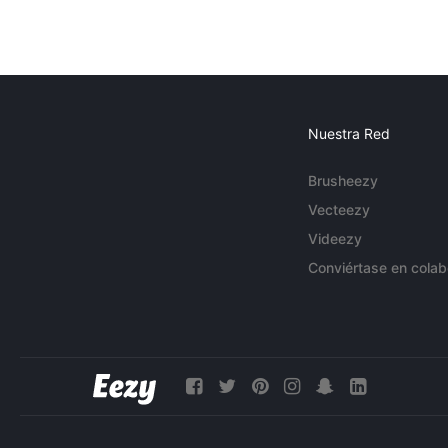
Nuestra Red
Brusheezy
Vecteezy
Videezy
Conviértase en colab