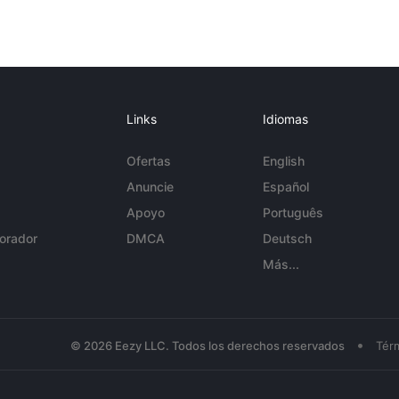
Links
Idiomas
Ofertas
English
Anuncie
Español
Apoyo
Português
orador
DMCA
Deutsch
Más...
•
© 2026 Eezy LLC. Todos los derechos reservados
Tér