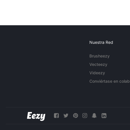
Nuestra Red
Brusheezy
Vecteezy
Videezy
Conviértase en colab