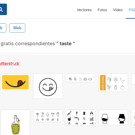
Vectores
Fotos
Vídeo
PS
eb
Web
 gratis correspondientes
taste