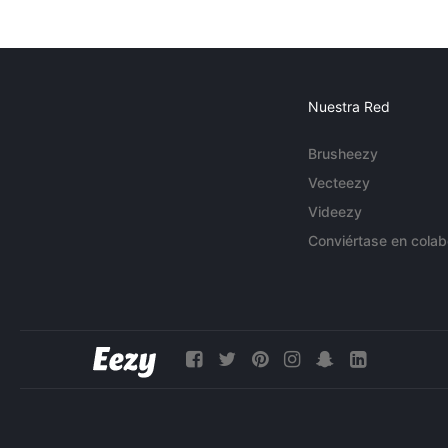
Nuestra Red
Brusheezy
Vecteezy
Videezy
Conviértase en colab