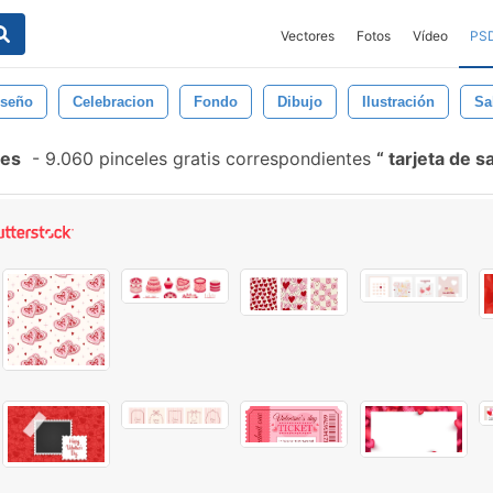
Vectores
Fotos
Vídeo
PS
iseño
Celebracion
Fondo
Dibujo
Ilustración
Sa
les
-
9.060 pinceles gratis correspondientes
tarjeta de s