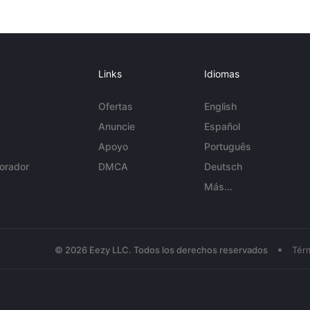
Links
Idiomas
Ofertas
English
Anuncie
Español
Apoyo
Português
orador
DMCA
Deutsch
Más...
•
© 2026 Eezy LLC. Todos los derechos reservados
Tér