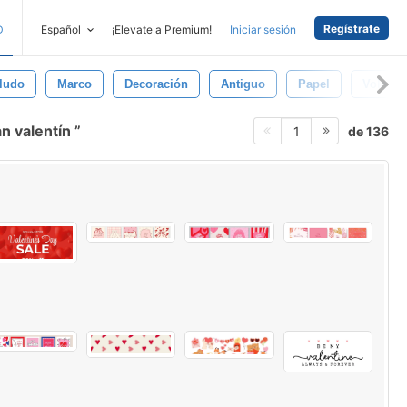
Regístrate
D
Español
¡Elevate a Premium!
Iniciar sesión
ludo
Marco
Decoración
Antiguo
Papel
Volante
an valentín
de 136
1