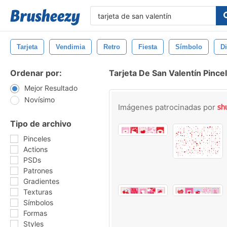
Tarjeta
Vendimia
Retro
Fiesta
Símbolo
D
Ordenar por:
Tarjeta De San Valentín Pince
Mejor Resultado
Novísimo
Imágenes patrocinadas por
Tipo de archivo
Pinceles
Actions
PSDs
Patrones
Gradientes
Texturas
Símbolos
Formas
Styles