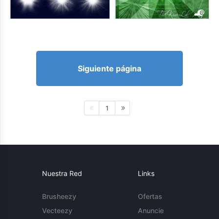
Siguiente página
1
Nuestra Red
Links
Brusheezy
Ofertas
Vecteezy
Anuncie