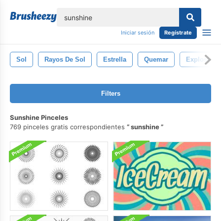
lose
Iniciar sesión
Regístrate
Sol
Rayos De Sol
Estrella
Quemar
Explosión
Filters
Sunshine Pinceles
769 pinceles gratis correspondientes
sunshine