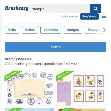
lose
Iniciar sesión
Regístrate
Sello
Sellos
Vendimia
Antiguo
Franqueo
Filters
Stamps Pinceles
700 pinceles gratis correspondientes
stamps