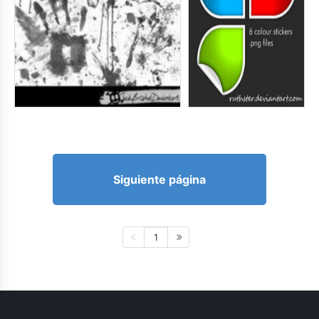
Siguiente página
1