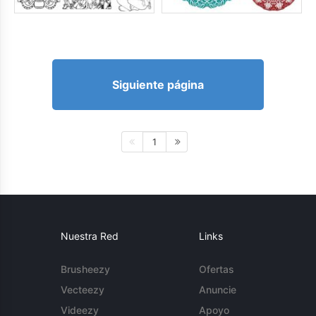
Siguiente página
1
Nuestra Red
Links
Brusheezy
Ofertas
Vecteezy
Anuncie
Videezy
Apoyo