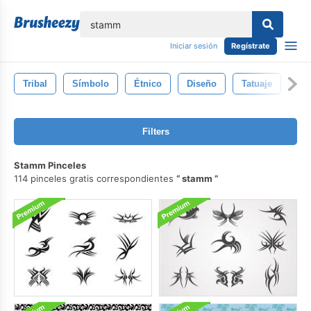
lose
Iniciar sesión
Regístrate
Tribal
Símbolo
Étnico
Diseño
Tatuaje
Tex
Filters
Stamm Pinceles
114 pinceles gratis correspondientes
stamm