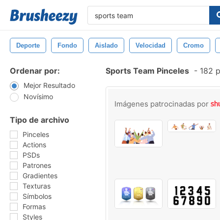
Deporte
Fondo
Aislado
Velocidad
Cromo
Ordenar por:
Sports Team Pinceles
-
182 p
Mejor Resultado
Novísimo
Imágenes patrocinadas por
Tipo de archivo
Pinceles
Actions
PSDs
Patrones
Gradientes
Texturas
Símbolos
Formas
Styles