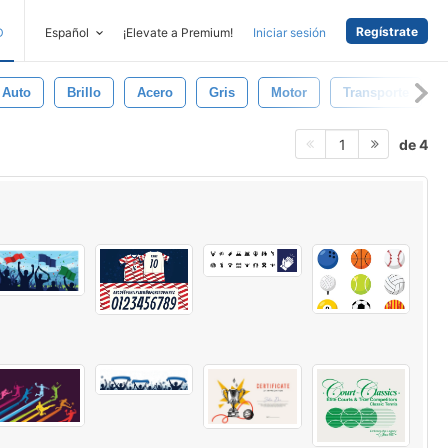
Regístrate
D
Español
¡Elevate a Premium!
Iniciar sesión
Auto
Brillo
Acero
Gris
Motor
Transporte
de 4
1