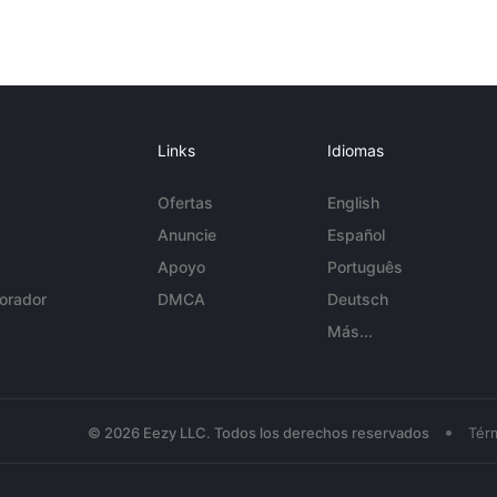
Links
Idiomas
Ofertas
English
Anuncie
Español
Apoyo
Português
orador
DMCA
Deutsch
Más...
•
© 2026 Eezy LLC. Todos los derechos reservados
Tér