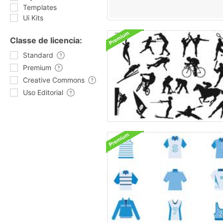
Templates
Ui Kits
Classe de licencia:
Standard
Premium
Creative Commons
Uso Editorial