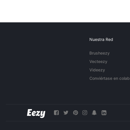
Nuestra Red
Brusheezy
Vecteezy
Videezy
Conviértase en colab