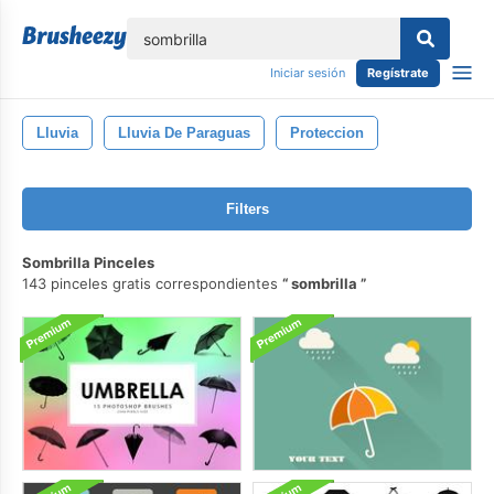
lose
Iniciar sesión
Regístrate
Lluvia
Lluvia De Paraguas
Proteccion
Filters
Sombrilla Pinceles
143 pinceles gratis correspondientes
sombrilla