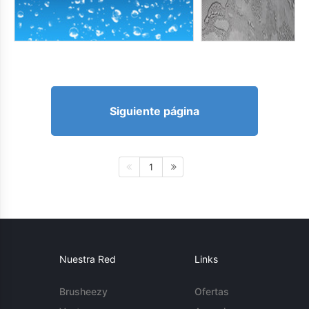
Siguiente página
1
Nuestra Red
Links
Brusheezy
Ofertas