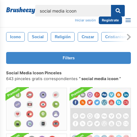
lose
Iniciar sesión
Regístrate
Icono
Social
Religión
Cruzar
Cristianismo
Filters
Social Media Icoon Pinceles
643 pinceles gratis correspondientes
social media icoon