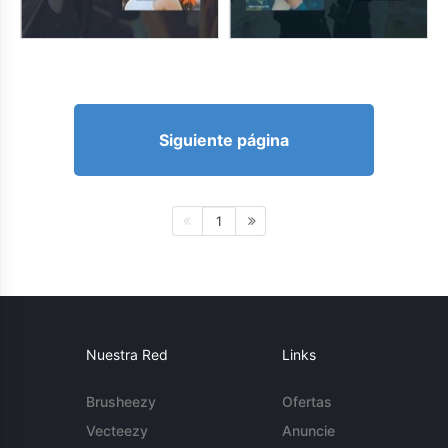
Siguiente página
1
Nuestra Red
Links
Brusheezy
Ofertas
Vecteezy
Anuncie