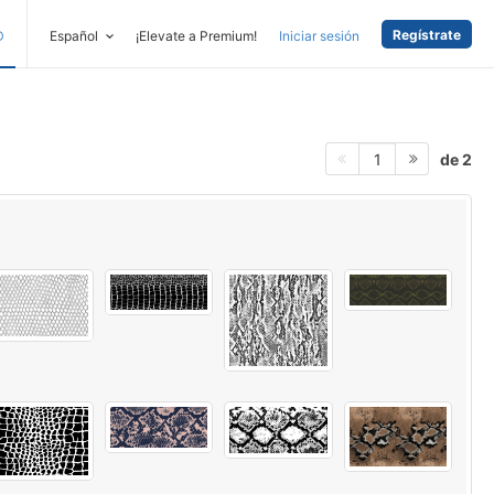
Regístrate
D
Español
¡Elevate a Premium!
Iniciar sesión
de 2
1