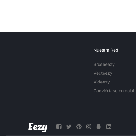
Nuestra Red
Brusheezy
Vecteezy
Videezy
Conviértase en colab