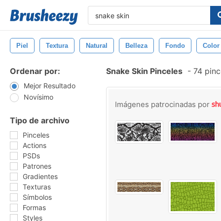
Piel
Textura
Natural
Belleza
Fondo
Color
Ordenar por:
Snake Skin Pinceles
-
74 pinc
Mejor Resultado
Novísimo
Imágenes patrocinadas por
Tipo de archivo
Pinceles
Actions
PSDs
Patrones
Gradientes
Texturas
Símbolos
Formas
Styles