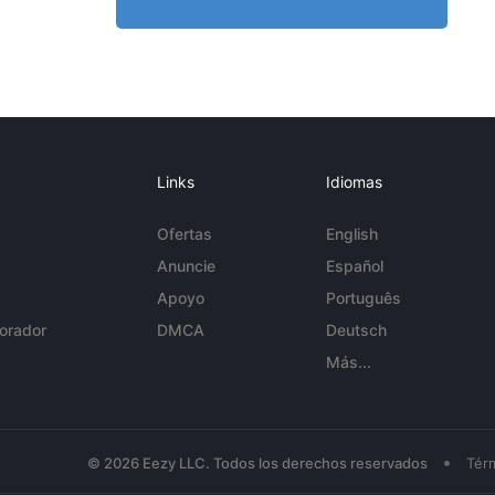
Links
Idiomas
Ofertas
English
Anuncie
Español
Apoyo
Português
orador
DMCA
Deutsch
Más...
•
© 2026 Eezy LLC. Todos los derechos reservados
Tér