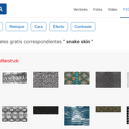
Vectores
Fotos
Vídeo
PS
Retoque
Cara
Efecto
Contraste
eles gratis correspondientes
snake skin