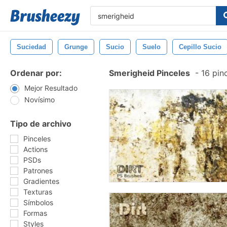
Suciedad
Grunge
Sucio
Suelo
Cepillo Sucio
Ordenar por:
Smerigheid Pinceles
-
16 pinc
Mejor Resultado
Novísimo
Tipo de archivo
Pinceles
Actions
PSDs
Patrones
Gradientes
Texturas
Símbolos
Formas
Styles