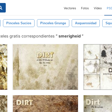
Vectores
Fotos
Vídeo
PS
Pinceles Sucios
Pinceles Grunge
Asquerosidad
Squa
eles gratis correspondientes
smerigheid