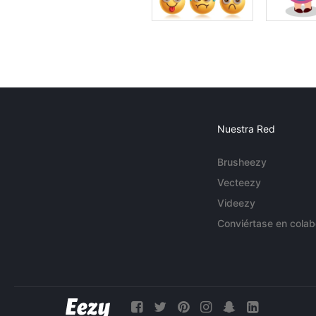
Nuestra Red
Brusheezy
Vecteezy
Videezy
Conviértase en colab