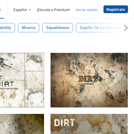
Regístrate
D
Español
¡Elevate a Premium!
Iniciar sesión
lidity
Miseria
Squalidness
Cepillo De La Suciedad