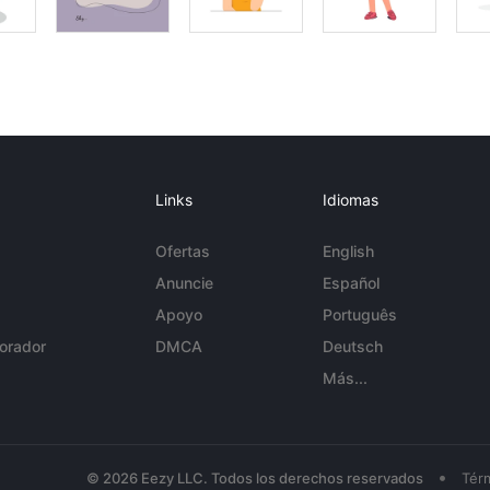
Links
Idiomas
Ofertas
English
Anuncie
Español
Apoyo
Português
orador
DMCA
Deutsch
Más...
•
© 2026 Eezy LLC. Todos los derechos reservados
Tér