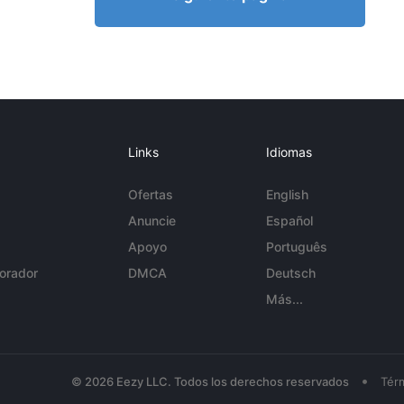
Links
Idiomas
Ofertas
English
Anuncie
Español
Apoyo
Português
orador
DMCA
Deutsch
Más...
•
© 2026 Eezy LLC. Todos los derechos reservados
Tér