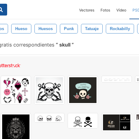
Vectores
Fotos
Vídeo
PS
os
Hueso
Huesos
Punk
Tatuaje
Rockabilly
gratis correspondientes
skull