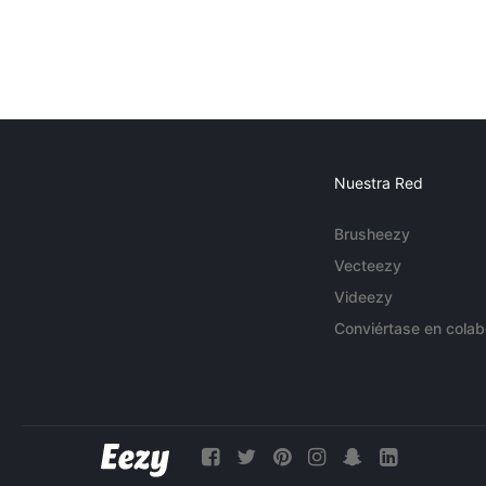
Nuestra Red
Brusheezy
Vecteezy
Videezy
Conviértase en colab