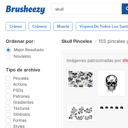
Cráneo
Cráneos
Muerte
Víspera De Todos Los Sant
Ordenar por:
Skull Pinceles
-
155 pinceles 
Mejor Resultado
Novísimo
Imágenes patrocinadas por
Tipo de archivo
Pinceles
Actions
PSDs
Patrones
Gradientes
Texturas
Símbolos
Formas
Styles