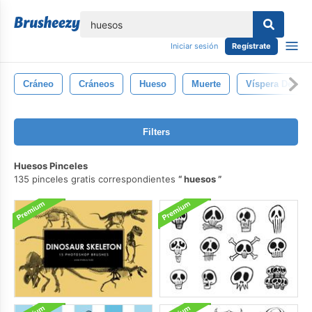
lose
Iniciar sesión
Regístrate
Cráneo
Cráneos
Hueso
Muerte
Víspera De Tod
Filters
Huesos Pinceles
135 pinceles gratis correspondientes
huesos