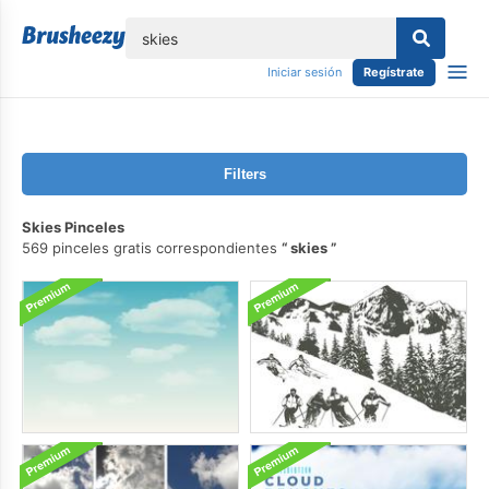
lose
Iniciar sesión
Regístrate
Filters
Skies Pinceles
569 pinceles gratis correspondientes
skies