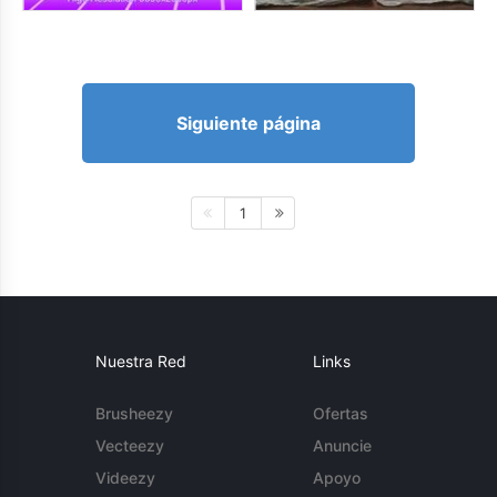
Siguiente página
1
Nuestra Red
Links
Brusheezy
Ofertas
Vecteezy
Anuncie
Videezy
Apoyo