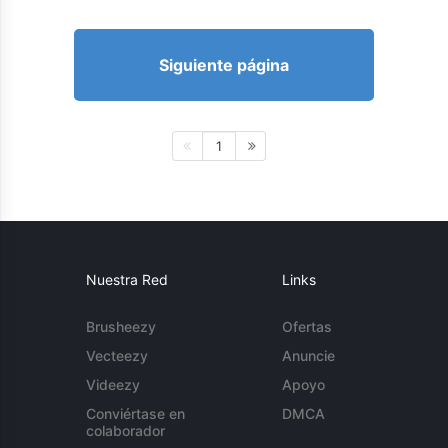
Siguiente página
1
Nuestra Red
Links
Brusheezy
Ofertas
Vecteezy
Anuncie
Videezy
Apoyo
Conviértase en
DMCA
colaborador