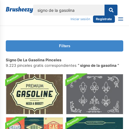
lose
Iniciar sesión
Regístrate
Filters
Signo De La Gasolina Pinceles
9.223 pinceles gratis correspondientes
signo de la gasolina