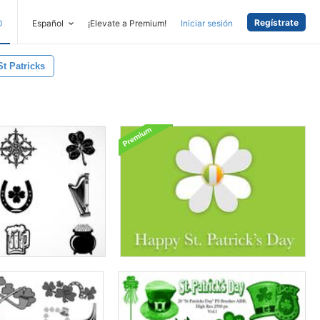
Regístrate
D
Español
¡Elevate a Premium!
Iniciar sesión
St Patricks