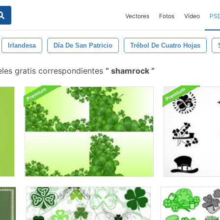
Vectores
Fotos
Vídeo
PS
Irlandesa
Día De San Patricio
Trébol De Cuatro Hojas
les gratis correspondientes
shamrock