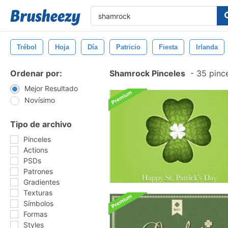
Trébol
Hoja
Día
Patricio
Fiesta
Irlanda
Ordenar por:
Shamrock Pinceles
-
35 pince
Mejor Resultado
Novísimo
Tipo de archivo
Pinceles
Actions
PSDs
Patrones
Gradientes
Texturas
Símbolos
Formas
Styles