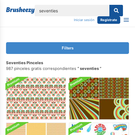
lose
Iniciar sesión
Regístrate
Filters
Seventies Pinceles
987 pinceles gratis correspondientes
seventies