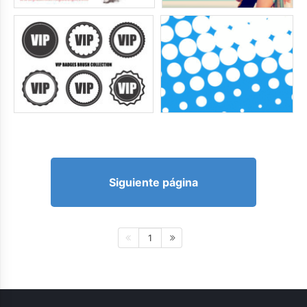
Siguiente página
1