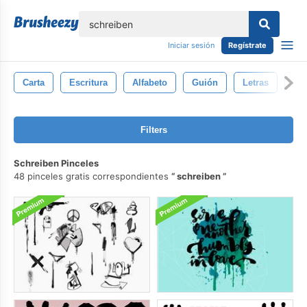
lose
Iniciar sesión
Regístrate
Carta
Escritura
Alfabeto
Guión
Letras
Gr
Filters
Schreiben Pinceles
48 pinceles gratis correspondientes
schreiben