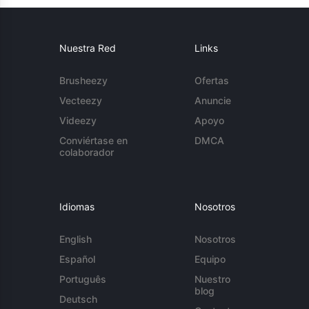
Nuestra Red
Links
Brusheezy
Ofertas
Vecteezy
Anuncie
Videezy
Apoyo
Conviértase en
DMCA
colaborador
Idiomas
Nosotros
English
Nosotros
Español
Equipo
Português
Nuestro
blog
Deutsch