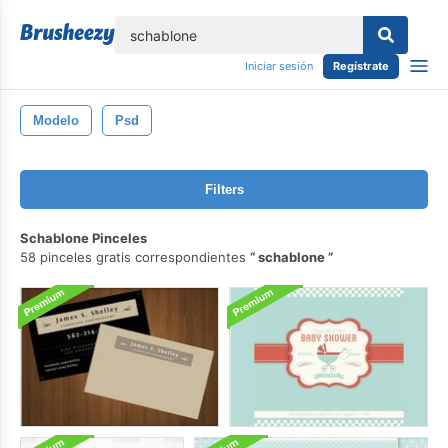
lose
Iniciar sesión
Regístrate
Modelo
Psd
Filters
Schablone Pinceles
58 pinceles gratis correspondientes
schablone