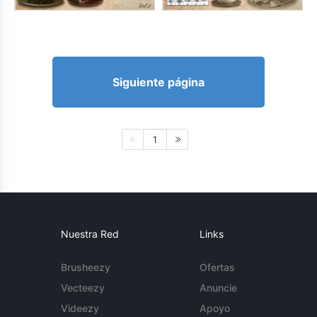
Siguiente página
1
Nuestra Red
Links
Brusheezy
Ofertas
Vecteezy
Anuncie
Videezy
Apoyo