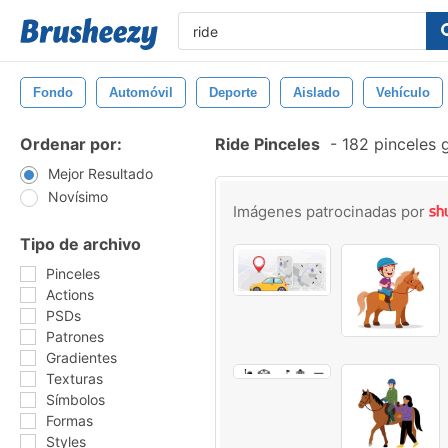
Fondo
Automóvil
Deporte
Aislado
Vehículo
Ordenar por:
Ride Pinceles
-
182 pinceles 
Mejor Resultado
Novísimo
Imágenes patrocinadas por
Tipo de archivo
Pinceles
Actions
PSDs
Patrones
Gradientes
Texturas
Símbolos
Formas
Styles