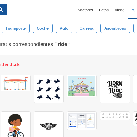
Vectores
Fotos
Vídeo
PS
Transporte
Coche
Auto
Carrera
Asombroso
gratis correspondientes
ride