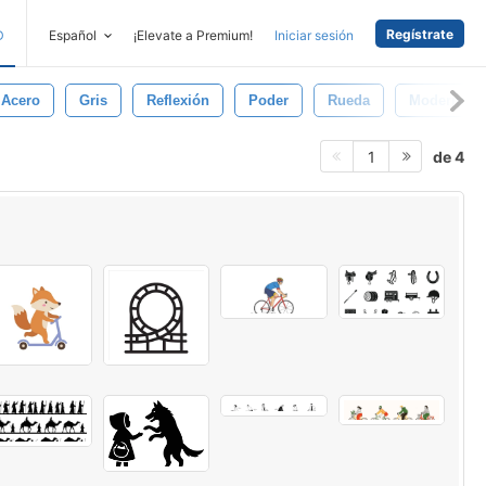
Regístrate
D
Español
¡Elevate a Premium!
Iniciar sesión
Acero
Gris
Reflexión
Poder
Rueda
Moderno
de 4
1