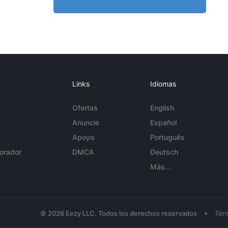
Links
Idiomas
Ofertas
English
Anuncie
Español
Apoyo
Português
orador
DMCA
Deutsch
Más...
•
© 2026 Eezy LLC. Todos los derechos reservados
Tér