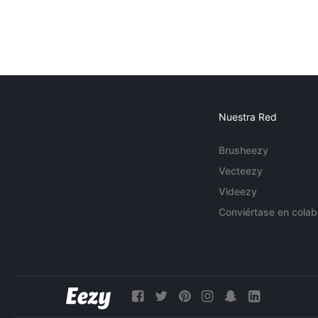
Nuestra Red
Brusheezy
Vecteezy
Videezy
Conviértase en colab