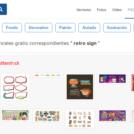
Vectores
Fotos
Vídeo
PS
Fondo
Decorativo
Patrón
Aislado
Ilustración
nceles gratis correspondientes
retro sign