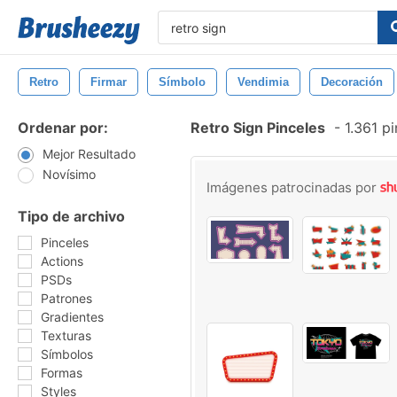
Retro
Firmar
Símbolo
Vendimia
Decoración
Ordenar por:
Retro Sign Pinceles
-
1.361 pi
Mejor Resultado
Novísimo
Imágenes patrocinadas por
Tipo de archivo
Pinceles
Actions
PSDs
Patrones
Gradientes
Texturas
Símbolos
Formas
Styles