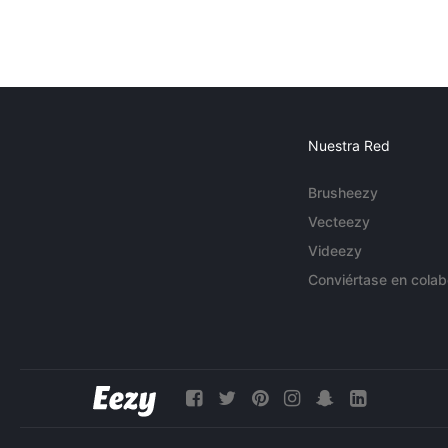
Nuestra Red
Brusheezy
Vecteezy
Videezy
Conviértase en colab