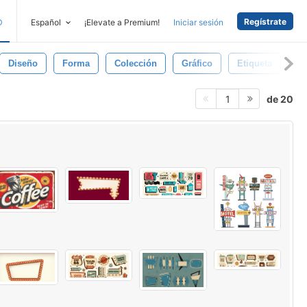
Regístrate
D
Español
¡Elevate a Premium!
Iniciar sesión
Diseño
Forma
Colección
Gráfico
Etiqueta
Ic
de 20
1