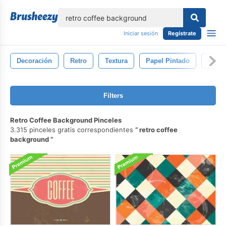
lose
Iniciar sesión
Regístrate
Decoración
Retro
Textura
Papel Pintado
Antig
Filters
Retro Coffee Background Pinceles
3.315 pinceles gratis correspondientes
retro coffee
background