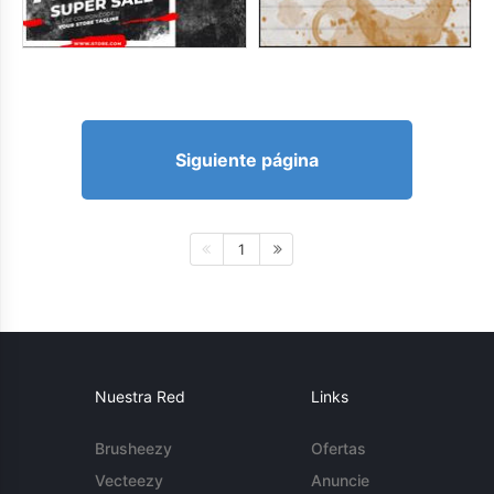
Siguiente página
1
Nuestra Red
Links
Brusheezy
Ofertas
Vecteezy
Anuncie