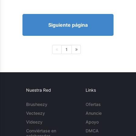
Siguiente página
1
Nuestra Red
Links
Brusheezy
Ofertas
Vecteezy
Anuncie
Videezy
Apoyo
Conviértase en
DMCA
colaborador