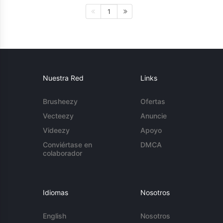
1
Nuestra Red
Links
Brusheezy
Ofertas
Vecteezy
Anuncie
Videezy
Apoyo
Conviértase en
DMCA
colaborador
Idiomas
Nosotros
English
Nosotros