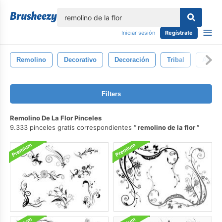
lose
Iniciar sesión
Regístrate
Remolino
Decorativo
Decoración
Tribal
Aisla
Filters
Remolino De La Flor Pinceles
9.333 pinceles gratis correspondientes
remolino de la flor