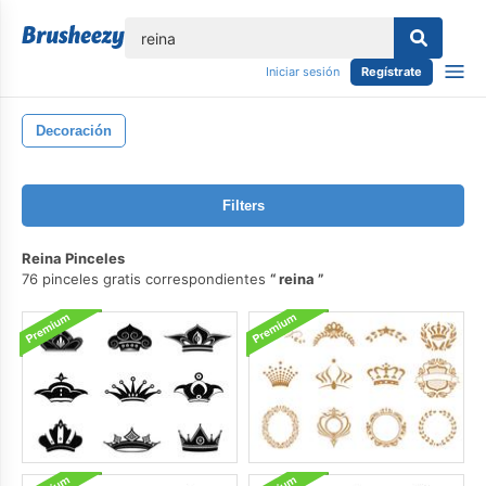
lose
Iniciar sesión
Regístrate
Decoración
Filters
Reina Pinceles
76 pinceles gratis correspondientes
reina