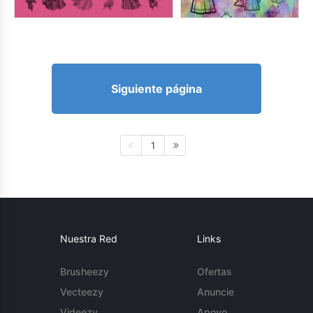
Siguiente página
1
Nuestra Red
Links
Brusheezy
Ofertas
Vecteezy
Anuncie
Videezy
Apoyo