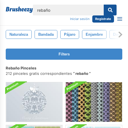
lose
Iniciar sesión
Regístrate
Naturaleza
Bandada
Pájaro
Enjambre
Damasc
Filters
Rebaño Pinceles
212 pinceles gratis correspondientes
rebaño