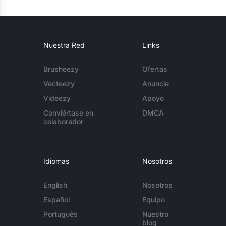
Nuestra Red
Links
Brusheezy
Ofertas
Vecteezy
Anuncie
Videezy
Apoyo
Conviértase en
DMCA
colaborador
Idiomas
Nosotros
English
Nosotros
Español
Equipo
Português
Nuestro
blog