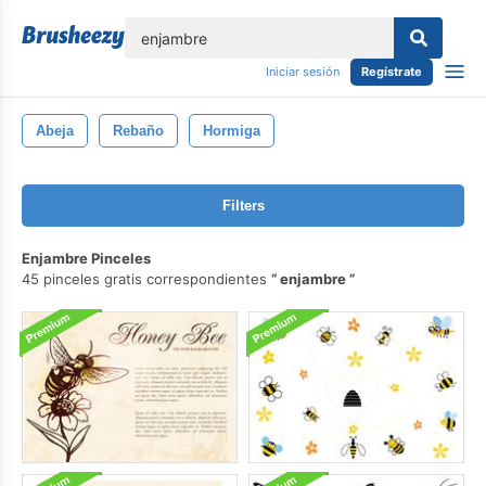
lose
Iniciar sesión
Regístrate
Abeja
Rebaño
Hormiga
Filters
Enjambre Pinceles
45 pinceles gratis correspondientes
enjambre