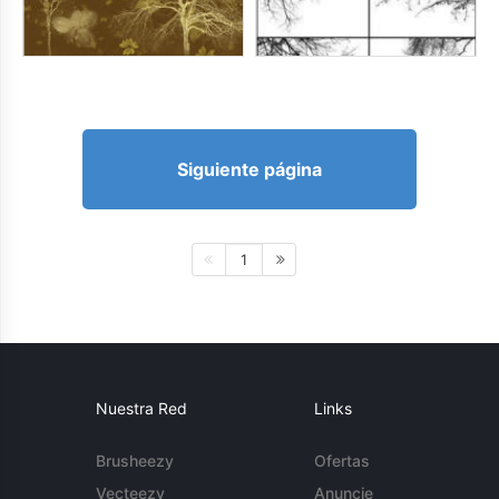
Siguiente página
1
Nuestra Red
Links
Brusheezy
Ofertas
Vecteezy
Anuncie