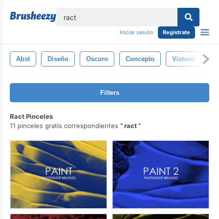
lose
Iniciar sesión
Regístrate
Abst
Diseño
Oscuro
Concepto
Vistoso
D
Filters
Ract Pinceles
11 pinceles gratis correspondientes
ract