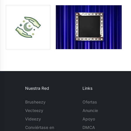
Nuestra Red
Links
Brusheezy
Ofertas
Vecteezy
Anuncie
Videezy
Apoyo
Conviértase en
DMCA