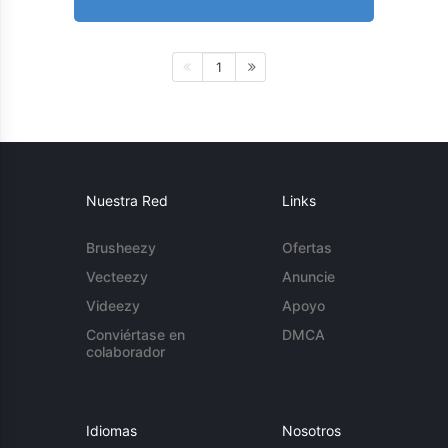
1
Nuestra Red
Links
Brusheezy
Ofertas
Vecteezy
Anuncie
Videezy
Apoyo
Conviértase en
DMCA
colaborador
Idiomas
Nosotros