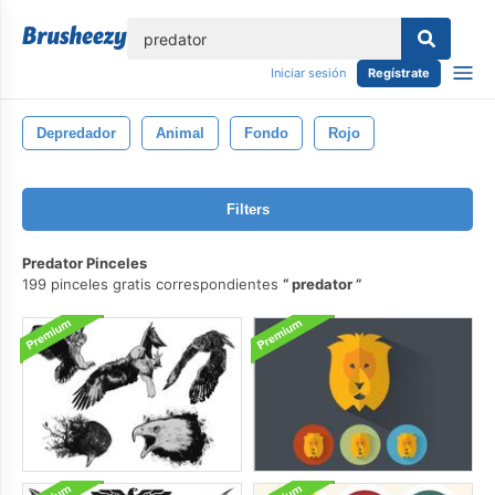
lose
Iniciar sesión
Regístrate
Depredador
Animal
Fondo
Rojo
Filters
Predator Pinceles
199 pinceles gratis correspondientes
predator